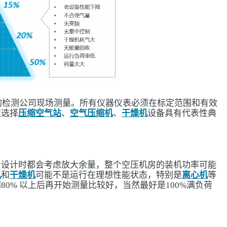
资深的检测公司现场测量。所有仪器仪表必须在标定范围和有效
应选择
压缩空气站
、
空气压缩机
、
干燥机
设备具有代表性典
房设计时都会考虑放大余量，整个空压机房的装机功率可能
机
和
干燥机
可能不是运行在理想性能状态，特别是
离心机
等
0% 以上后再开始测量比较好，当然最好是100%满负荷